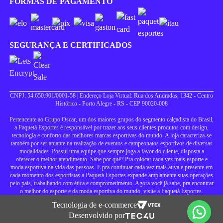
FORMAS DE PAGAMENTO
SEGURANÇA E CERTIFICADOS
CNPJ: 54.650.901/0001-58 | Endereço Loja Virtual: Rua dos Andradas, 1342 - Centro
Histórico - Porto Alegre - RS - CEP 90020-008
Pertencente ao Grupo Oscar, um dos maiores grupos do segmento calçadista do Brasil,
a Paquetá Esportes é responsável por trazer aos seus clientes produtos com design,
tecnologia e conforto das melhores marcas esportivas do mundo. A loja caracteriza-se
também por ser atuante na realização de eventos e campeonatos esportivos de diversas
modalidades. Possui uma equipe que sempre joga a favor do cliente, disposta a
oferecer o melhor atendimento. Sabe por quê? Pra colocar cada vez mais esporte e
moda esportiva na vida das pessoas. E pra continuar cada vez mais ativa e presente em
cada momento dos esportistas a Paquetá Esportes expande amplamente suas operações
pelo país, trabalhando com ética e comprometimento. Agora você já sabe, pra encontrar
o melhor do esporte e da moda esportiva do mundo, visite a Paquetá Esportes.
Tecnologia de e-commerce
Desenvolvido por