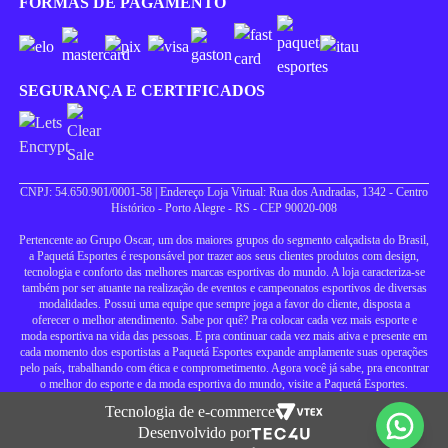
FORMAS DE PAGAMENTO
SEGURANÇA E CERTIFICADOS
CNPJ: 54.650.901/0001-58 | Endereço Loja Virtual: Rua dos Andradas, 1342 - Centro
Histórico - Porto Alegre - RS - CEP 90020-008
Pertencente ao Grupo Oscar, um dos maiores grupos do segmento calçadista do Brasil,
a Paquetá Esportes é responsável por trazer aos seus clientes produtos com design,
tecnologia e conforto das melhores marcas esportivas do mundo. A loja caracteriza-se
também por ser atuante na realização de eventos e campeonatos esportivos de diversas
modalidades. Possui uma equipe que sempre joga a favor do cliente, disposta a
oferecer o melhor atendimento. Sabe por quê? Pra colocar cada vez mais esporte e
moda esportiva na vida das pessoas. E pra continuar cada vez mais ativa e presente em
cada momento dos esportistas a Paquetá Esportes expande amplamente suas operações
pelo país, trabalhando com ética e comprometimento. Agora você já sabe, pra encontrar
o melhor do esporte e da moda esportiva do mundo, visite a Paquetá Esportes.
Tecnologia de e-commerce
Desenvolvido por