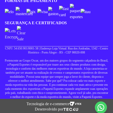
FORMAS DE PAGAMENTO
SEGURANÇA E CERTIFICADOS
CNPJ: 54.650.901/0001-58 | Endereço Loja Virtual: Rua dos Andradas, 1342 - Centro
Histórico - Porto Alegre - RS - CEP 90020-008
Pertencente ao Grupo Oscar, um dos maiores grupos do segmento calçadista do Brasil,
a Paquetá Esportes é responsável por trazer aos seus clientes produtos com design,
tecnologia e conforto das melhores marcas esportivas do mundo. A loja caracteriza-se
também por ser atuante na realização de eventos e campeonatos esportivos de diversas
modalidades. Possui uma equipe que sempre joga a favor do cliente, disposta a
oferecer o melhor atendimento. Sabe por quê? Pra colocar cada vez mais esporte e
moda esportiva na vida das pessoas. E pra continuar cada vez mais ativa e presente em
cada momento dos esportistas a Paquetá Esportes expande amplamente suas operações
pelo país, trabalhando com ética e comprometimento. Agora você já sabe, pra encontrar
o melhor do esporte e da moda esportiva do mundo, visite a Paquetá Esportes.
Tecnologia de e-commerce
Desenvolvido por