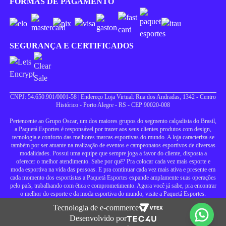
FORMAS DE PAGAMENTO
SEGURANÇA E CERTIFICADOS
CNPJ: 54.650.901/0001-58 | Endereço Loja Virtual: Rua dos Andradas, 1342 - Centro
Histórico - Porto Alegre - RS - CEP 90020-008
Pertencente ao Grupo Oscar, um dos maiores grupos do segmento calçadista do Brasil,
a Paquetá Esportes é responsável por trazer aos seus clientes produtos com design,
tecnologia e conforto das melhores marcas esportivas do mundo. A loja caracteriza-se
também por ser atuante na realização de eventos e campeonatos esportivos de diversas
modalidades. Possui uma equipe que sempre joga a favor do cliente, disposta a
oferecer o melhor atendimento. Sabe por quê? Pra colocar cada vez mais esporte e
moda esportiva na vida das pessoas. E pra continuar cada vez mais ativa e presente em
cada momento dos esportistas a Paquetá Esportes expande amplamente suas operações
pelo país, trabalhando com ética e comprometimento. Agora você já sabe, pra encontrar
o melhor do esporte e da moda esportiva do mundo, visite a Paquetá Esportes.
Tecnologia de e-commerce
Desenvolvido por