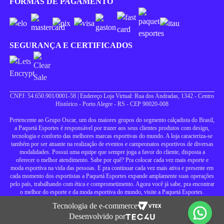
FORMAS DE PAGAMENTO
SEGURANÇA E CERTIFICADOS
CNPJ: 54.650.901/0001-58 | Endereço Loja Virtual: Rua dos Andradas, 1342 - Centro
Histórico - Porto Alegre - RS - CEP 90020-008
Pertencente ao Grupo Oscar, um dos maiores grupos do segmento calçadista do Brasil,
a Paquetá Esportes é responsável por trazer aos seus clientes produtos com design,
tecnologia e conforto das melhores marcas esportivas do mundo. A loja caracteriza-se
também por ser atuante na realização de eventos e campeonatos esportivos de diversas
modalidades. Possui uma equipe que sempre joga a favor do cliente, disposta a
oferecer o melhor atendimento. Sabe por quê? Pra colocar cada vez mais esporte e
moda esportiva na vida das pessoas. E pra continuar cada vez mais ativa e presente em
cada momento dos esportistas a Paquetá Esportes expande amplamente suas operações
pelo país, trabalhando com ética e comprometimento. Agora você já sabe, pra encontrar
o melhor do esporte e da moda esportiva do mundo, visite a Paquetá Esportes.
Tecnologia de e-commerce
Desenvolvido por