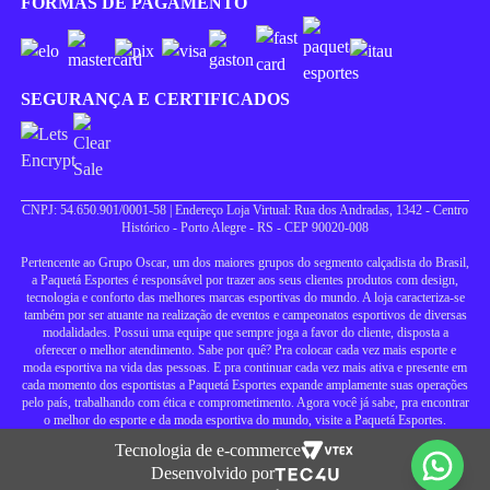
FORMAS DE PAGAMENTO
SEGURANÇA E CERTIFICADOS
CNPJ: 54.650.901/0001-58 | Endereço Loja Virtual: Rua dos Andradas, 1342 - Centro
Histórico - Porto Alegre - RS - CEP 90020-008
Pertencente ao Grupo Oscar, um dos maiores grupos do segmento calçadista do Brasil,
a Paquetá Esportes é responsável por trazer aos seus clientes produtos com design,
tecnologia e conforto das melhores marcas esportivas do mundo. A loja caracteriza-se
também por ser atuante na realização de eventos e campeonatos esportivos de diversas
modalidades. Possui uma equipe que sempre joga a favor do cliente, disposta a
oferecer o melhor atendimento. Sabe por quê? Pra colocar cada vez mais esporte e
moda esportiva na vida das pessoas. E pra continuar cada vez mais ativa e presente em
cada momento dos esportistas a Paquetá Esportes expande amplamente suas operações
pelo país, trabalhando com ética e comprometimento. Agora você já sabe, pra encontrar
o melhor do esporte e da moda esportiva do mundo, visite a Paquetá Esportes.
Tecnologia de e-commerce
Desenvolvido por