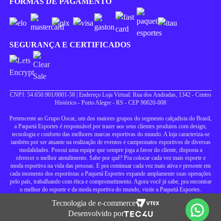
FORMAS DE PAGAMENTO
SEGURANÇA E CERTIFICADOS
CNPJ: 54.650.901/0001-58 | Endereço Loja Virtual: Rua dos Andradas, 1342 - Centro
Histórico - Porto Alegre - RS - CEP 90020-008
Pertencente ao Grupo Oscar, um dos maiores grupos do segmento calçadista do Brasil,
a Paquetá Esportes é responsável por trazer aos seus clientes produtos com design,
tecnologia e conforto das melhores marcas esportivas do mundo. A loja caracteriza-se
também por ser atuante na realização de eventos e campeonatos esportivos de diversas
modalidades. Possui uma equipe que sempre joga a favor do cliente, disposta a
oferecer o melhor atendimento. Sabe por quê? Pra colocar cada vez mais esporte e
moda esportiva na vida das pessoas. E pra continuar cada vez mais ativa e presente em
cada momento dos esportistas a Paquetá Esportes expande amplamente suas operações
pelo país, trabalhando com ética e comprometimento. Agora você já sabe, pra encontrar
o melhor do esporte e da moda esportiva do mundo, visite a Paquetá Esportes.
Tecnologia de e-commerce
Desenvolvido por