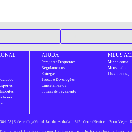
IONAL
AJUDA
MEUS AC
Perguntas Frequentes
Minha conta
Regulamentos
Meus pedidos
Entregas
Lista de desejo
ivacidade
Trocas e Devoluções
Esportes
Cancelamentos
 Esportes
Formas de pagamento
a fatura
co
001-58 | Endereço Loja Virtual: Rua dos Andradas, 1342 - Centro Histórico - Porto Alegre -
asil, a Paquetá Esportes é responsável por trazer aos seus clientes produtos com design, tecno