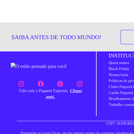
SAIBA ANTES DE TODO MUNDO!
INSTITUC
Quem somos
Black Friday
Nossas lojas
Políticas de pr
Clube Paquetá 
Fale com a Paquetá Esportes.
Clique
Cartão Paquetá
aqui.
Detalhamento d
Trabalhe conos
CNPJ: 54.650.901/0
Pertencente ao Grupo Oscar, um dos maiores grupos do segmento calçadista do Br