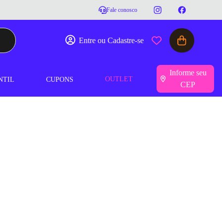
Fale conosco
Entre ou Cadastre-se
Informe seu
OUTLET
NTIL
CUPONS
CEP