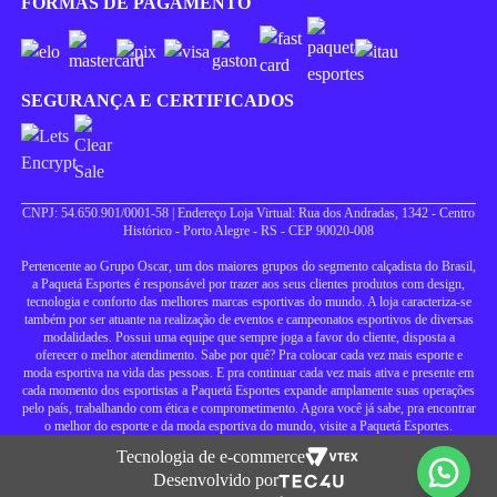
FORMAS DE PAGAMENTO
SEGURANÇA E CERTIFICADOS
CNPJ: 54.650.901/0001-58 | Endereço Loja Virtual: Rua dos Andradas, 1342 - Centro
Histórico - Porto Alegre - RS - CEP 90020-008
Pertencente ao Grupo Oscar, um dos maiores grupos do segmento calçadista do Brasil,
a Paquetá Esportes é responsável por trazer aos seus clientes produtos com design,
tecnologia e conforto das melhores marcas esportivas do mundo. A loja caracteriza-se
também por ser atuante na realização de eventos e campeonatos esportivos de diversas
modalidades. Possui uma equipe que sempre joga a favor do cliente, disposta a
oferecer o melhor atendimento. Sabe por quê? Pra colocar cada vez mais esporte e
moda esportiva na vida das pessoas. E pra continuar cada vez mais ativa e presente em
cada momento dos esportistas a Paquetá Esportes expande amplamente suas operações
pelo país, trabalhando com ética e comprometimento. Agora você já sabe, pra encontrar
o melhor do esporte e da moda esportiva do mundo, visite a Paquetá Esportes.
Tecnologia de e-commerce
Desenvolvido por