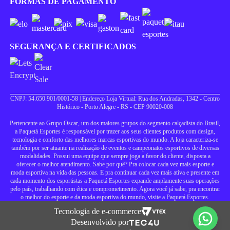
FORMAS DE PAGAMENTO
SEGURANÇA E CERTIFICADOS
CNPJ: 54.650.901/0001-58 | Endereço Loja Virtual: Rua dos Andradas, 1342 - Centro
Histórico - Porto Alegre - RS - CEP 90020-008
Pertencente ao Grupo Oscar, um dos maiores grupos do segmento calçadista do Brasil,
a Paquetá Esportes é responsável por trazer aos seus clientes produtos com design,
tecnologia e conforto das melhores marcas esportivas do mundo. A loja caracteriza-se
também por ser atuante na realização de eventos e campeonatos esportivos de diversas
modalidades. Possui uma equipe que sempre joga a favor do cliente, disposta a
oferecer o melhor atendimento. Sabe por quê? Pra colocar cada vez mais esporte e
moda esportiva na vida das pessoas. E pra continuar cada vez mais ativa e presente em
cada momento dos esportistas a Paquetá Esportes expande amplamente suas operações
pelo país, trabalhando com ética e comprometimento. Agora você já sabe, pra encontrar
o melhor do esporte e da moda esportiva do mundo, visite a Paquetá Esportes.
Tecnologia de e-commerce
Desenvolvido por