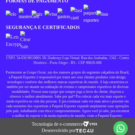
FORMAS DE PAGAMENTO
SEGURANÇA E CERTIFICADOS
CNPJ: 54.650.901/0001-58 | Endereço Loja Virtual: Rua dos Andradas, 1342 - Centro
Histórico - Porto Alegre - RS - CEP 90020-008
Pertencente ao Grupo Oscar, um dos maiores grupos do segmento calçadista do Brasil,
a Paquetá Esportes é responsável por trazer aos seus clientes produtos com design,
tecnologia e conforto das melhores marcas esportivas do mundo. A loja caracteriza-se
também por ser atuante na realização de eventos e campeonatos esportivos de diversas
modalidades. Possui uma equipe que sempre joga a favor do cliente, disposta a
oferecer o melhor atendimento. Sabe por quê? Pra colocar cada vez mais esporte e
moda esportiva na vida das pessoas. E pra continuar cada vez mais ativa e presente em
cada momento dos esportistas a Paquetá Esportes expande amplamente suas operações
pelo país, trabalhando com ética e comprometimento. Agora você já sabe, pra encontrar
o melhor do esporte e da moda esportiva do mundo, visite a Paquetá Esportes.
Tecnologia de e-commerce
Desenvolvido por