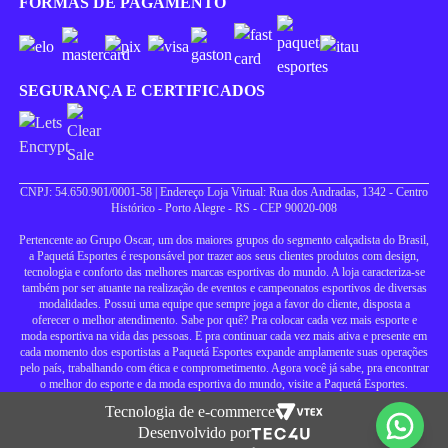
FORMAS DE PAGAMENTO
SEGURANÇA E CERTIFICADOS
CNPJ: 54.650.901/0001-58 | Endereço Loja Virtual: Rua dos Andradas, 1342 - Centro
Histórico - Porto Alegre - RS - CEP 90020-008
Pertencente ao Grupo Oscar, um dos maiores grupos do segmento calçadista do Brasil,
a Paquetá Esportes é responsável por trazer aos seus clientes produtos com design,
tecnologia e conforto das melhores marcas esportivas do mundo. A loja caracteriza-se
também por ser atuante na realização de eventos e campeonatos esportivos de diversas
modalidades. Possui uma equipe que sempre joga a favor do cliente, disposta a
oferecer o melhor atendimento. Sabe por quê? Pra colocar cada vez mais esporte e
moda esportiva na vida das pessoas. E pra continuar cada vez mais ativa e presente em
cada momento dos esportistas a Paquetá Esportes expande amplamente suas operações
pelo país, trabalhando com ética e comprometimento. Agora você já sabe, pra encontrar
o melhor do esporte e da moda esportiva do mundo, visite a Paquetá Esportes.
Tecnologia de e-commerce
Desenvolvido por