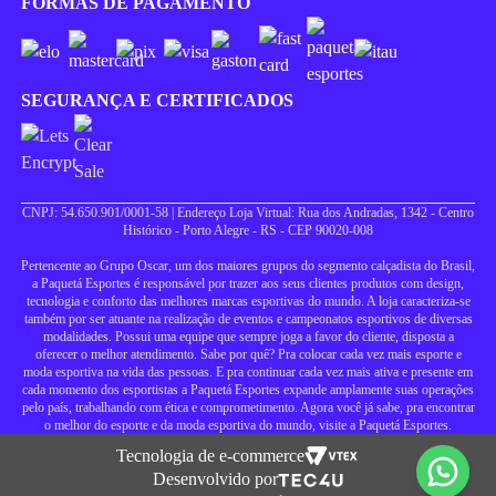
FORMAS DE PAGAMENTO
SEGURANÇA E CERTIFICADOS
CNPJ: 54.650.901/0001-58 | Endereço Loja Virtual: Rua dos Andradas, 1342 - Centro
Histórico - Porto Alegre - RS - CEP 90020-008
Pertencente ao Grupo Oscar, um dos maiores grupos do segmento calçadista do Brasil,
a Paquetá Esportes é responsável por trazer aos seus clientes produtos com design,
tecnologia e conforto das melhores marcas esportivas do mundo. A loja caracteriza-se
também por ser atuante na realização de eventos e campeonatos esportivos de diversas
modalidades. Possui uma equipe que sempre joga a favor do cliente, disposta a
oferecer o melhor atendimento. Sabe por quê? Pra colocar cada vez mais esporte e
moda esportiva na vida das pessoas. E pra continuar cada vez mais ativa e presente em
cada momento dos esportistas a Paquetá Esportes expande amplamente suas operações
pelo país, trabalhando com ética e comprometimento. Agora você já sabe, pra encontrar
o melhor do esporte e da moda esportiva do mundo, visite a Paquetá Esportes.
Tecnologia de e-commerce
Desenvolvido por