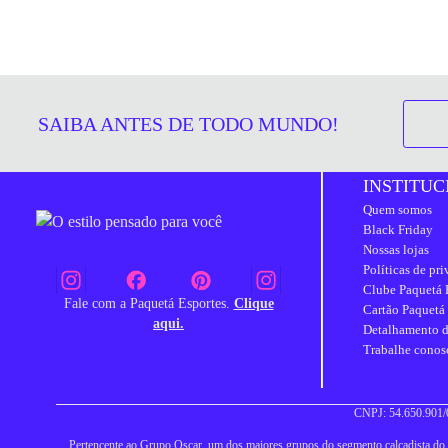
SAIBA ANTES DE TODO MUNDO!
INSTITUC
Quem somos
Black Friday
Nossas lojas
Políticas de pr
Clube Paquetá 
Fale com a Paquetá Esportes.
Clique
Cartão Paquetá
aqui.
Detalhamento d
Trabalhe conos
CNPJ: 54.650.901/0
Pertencente ao Grupo Oscar, um dos maiores grupos do segmento calçadista do Br