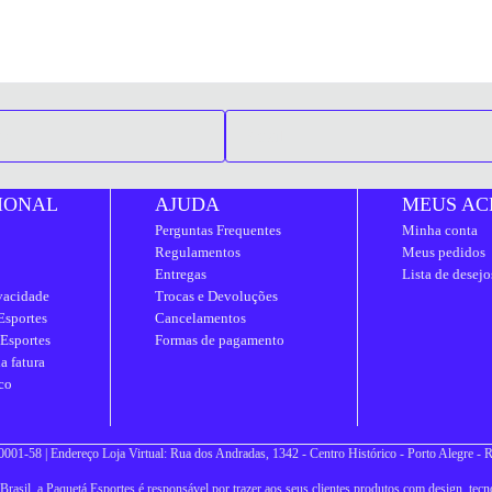
IONAL
AJUDA
MEUS AC
Perguntas Frequentes
Minha conta
Regulamentos
Meus pedidos
Entregas
Lista de desejo
ivacidade
Trocas e Devoluções
Esportes
Cancelamentos
 Esportes
Formas de pagamento
a fatura
co
001-58 | Endereço Loja Virtual: Rua dos Andradas, 1342 - Centro Histórico - Porto Alegre -
asil, a Paquetá Esportes é responsável por trazer aos seus clientes produtos com design, tecno