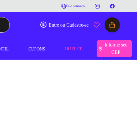
Fale conosco
Entre ou Cadastre-se
Informe seu
OUTLET
NTIL
CUPONS
CEP