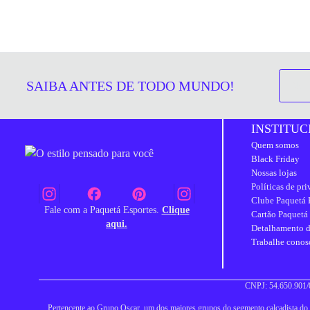
SAIBA ANTES DE TODO MUNDO!
INSTITUC
Quem somos
Black Friday
Nossas lojas
Políticas de pr
Clube Paquetá 
Fale com a Paquetá Esportes.
Clique
Cartão Paquetá
aqui.
Detalhamento d
Trabalhe conos
CNPJ: 54.650.901/0
Pertencente ao Grupo Oscar, um dos maiores grupos do segmento calçadista do Br