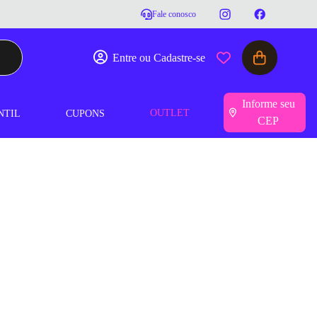
Fale conosco
Entre ou Cadastre-se
Informe seu
OUTLET
NTIL
CUPONS
CEP