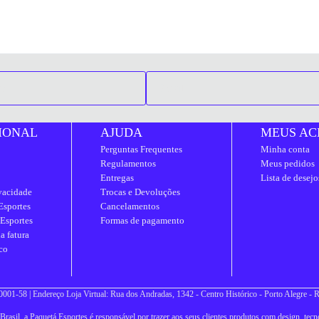
IONAL
AJUDA
MEUS AC
Perguntas Frequentes
Minha conta
Regulamentos
Meus pedidos
Entregas
Lista de desejo
ivacidade
Trocas e Devoluções
Esportes
Cancelamentos
 Esportes
Formas de pagamento
a fatura
co
001-58 | Endereço Loja Virtual: Rua dos Andradas, 1342 - Centro Histórico - Porto Alegre -
asil, a Paquetá Esportes é responsável por trazer aos seus clientes produtos com design, tecno