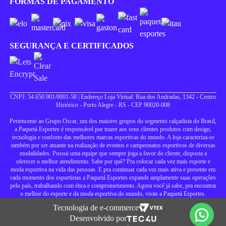
FORMAS DE PAGAMENTO
SEGURANÇA E CERTIFICADOS
CNPJ: 54.650.901/0001-58 | Endereço Loja Virtual: Rua dos Andradas, 1342 - Centro
Histórico - Porto Alegre - RS - CEP 90020-008
Pertencente ao Grupo Oscar, um dos maiores grupos do segmento calçadista do Brasil,
a Paquetá Esportes é responsável por trazer aos seus clientes produtos com design,
tecnologia e conforto das melhores marcas esportivas do mundo. A loja caracteriza-se
também por ser atuante na realização de eventos e campeonatos esportivos de diversas
modalidades. Possui uma equipe que sempre joga a favor do cliente, disposta a
oferecer o melhor atendimento. Sabe por quê? Pra colocar cada vez mais esporte e
moda esportiva na vida das pessoas. E pra continuar cada vez mais ativa e presente em
cada momento dos esportistas a Paquetá Esportes expande amplamente suas operações
pelo país, trabalhando com ética e comprometimento. Agora você já sabe, pra encontrar
o melhor do esporte e da moda esportiva do mundo, visite a Paquetá Esportes.
Tecnologia de e-commerce
Desenvolvido por