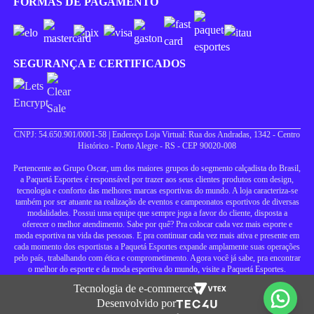
FORMAS DE PAGAMENTO
SEGURANÇA E CERTIFICADOS
CNPJ: 54.650.901/0001-58 | Endereço Loja Virtual: Rua dos Andradas, 1342 - Centro
Histórico - Porto Alegre - RS - CEP 90020-008
Pertencente ao Grupo Oscar, um dos maiores grupos do segmento calçadista do Brasil,
a Paquetá Esportes é responsável por trazer aos seus clientes produtos com design,
tecnologia e conforto das melhores marcas esportivas do mundo. A loja caracteriza-se
também por ser atuante na realização de eventos e campeonatos esportivos de diversas
modalidades. Possui uma equipe que sempre joga a favor do cliente, disposta a
oferecer o melhor atendimento. Sabe por quê? Pra colocar cada vez mais esporte e
moda esportiva na vida das pessoas. E pra continuar cada vez mais ativa e presente em
cada momento dos esportistas a Paquetá Esportes expande amplamente suas operações
pelo país, trabalhando com ética e comprometimento. Agora você já sabe, pra encontrar
o melhor do esporte e da moda esportiva do mundo, visite a Paquetá Esportes.
Tecnologia de e-commerce
Desenvolvido por