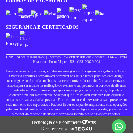
FORMAS DE PAGAMENTO
SEGURANÇA E CERTIFICADOS
CNPJ: 54.650.901/0001-58 | Endereço Loja Virtual: Rua dos Andradas, 1342 - Centro
Histórico - Porto Alegre - RS - CEP 90020-008
Pertencente ao Grupo Oscar, um dos maiores grupos do segmento calçadista do Brasil,
a Paquetá Esportes é responsável por trazer aos seus clientes produtos com design,
tecnologia e conforto das melhores marcas esportivas do mundo. A loja caracteriza-se
também por ser atuante na realização de eventos e campeonatos esportivos de diversas
modalidades. Possui uma equipe que sempre joga a favor do cliente, disposta a
oferecer o melhor atendimento. Sabe por quê? Pra colocar cada vez mais esporte e
moda esportiva na vida das pessoas. E pra continuar cada vez mais ativa e presente em
cada momento dos esportistas a Paquetá Esportes expande amplamente suas operações
pelo país, trabalhando com ética e comprometimento. Agora você já sabe, pra encontrar
o melhor do esporte e da moda esportiva do mundo, visite a Paquetá Esportes.
Tecnologia de e-commerce
Desenvolvido por