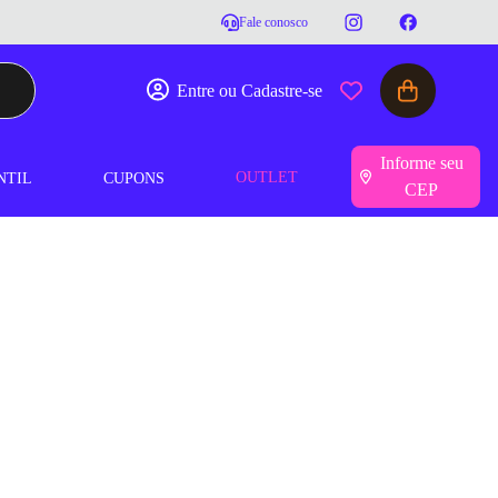
Fale conosco
Entre ou Cadastre-se
Informe seu
OUTLET
NTIL
CUPONS
CEP