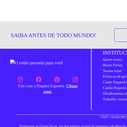
SAIBA ANTES DE TODO MUNDO!
INSTITUC
Quem somos
Black Friday
Nossas lojas
Políticas de pr
Clube Paquetá 
Fale com a Paquetá Esportes.
Clique
Cartão Paquetá
aqui.
Detalhamento d
Trabalhe conos
CNPJ: 54.650.901/0
Pertencente ao Grupo Oscar, um dos maiores grupos do segmento calçadista do Br