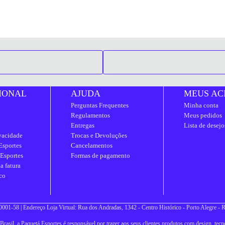
IONAL
AJUDA
MEUS AC
Perguntas Frequentes
Minha conta
Regulamentos
Meus pedidos
Entregas
Lista de desejo
ivacidade
Trocas e Devoluções
Esportes
Cancelamentos
 Esportes
Formas de pagamento
a fatura
co
001-58 | Endereço Loja Virtual: Rua dos Andradas, 1342 - Centro Histórico - Porto Alegre -
asil, a Paquetá Esportes é responsável por trazer aos seus clientes produtos com design, tecno