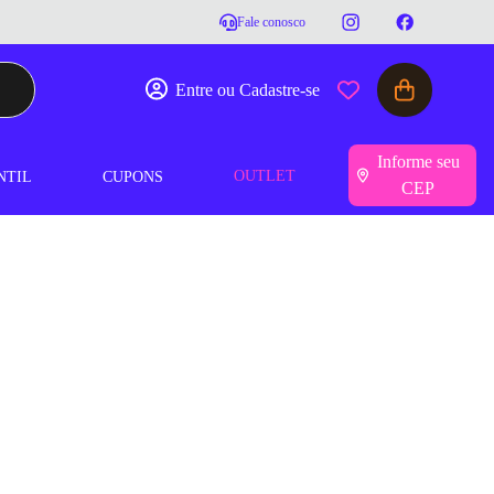
Fale conosco
Entre ou Cadastre-se
Informe seu
OUTLET
NTIL
CUPONS
CEP