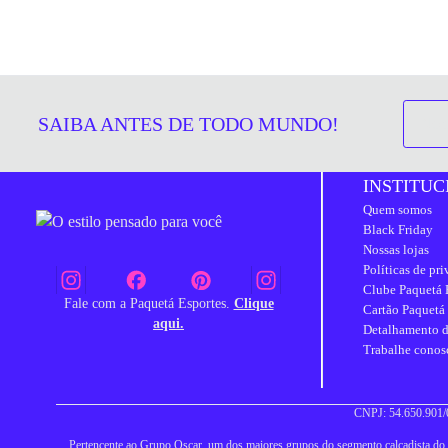
SAIBA ANTES DE TODO MUNDO!
INSTITUC
Quem somos
Black Friday
Nossas lojas
Políticas de pr
Clube Paquetá 
Fale com a Paquetá Esportes.
Clique
Cartão Paquetá
aqui.
Detalhamento d
Trabalhe conos
CNPJ: 54.650.901/0
Pertencente ao Grupo Oscar, um dos maiores grupos do segmento calçadista do Br