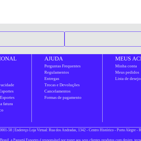
IONAL
AJUDA
MEUS AC
Perguntas Frequentes
Minha conta
Regulamentos
Meus pedidos
Entregas
Lista de desejo
ivacidade
Trocas e Devoluções
Esportes
Cancelamentos
 Esportes
Formas de pagamento
a fatura
co
001-58 | Endereço Loja Virtual: Rua dos Andradas, 1342 - Centro Histórico - Porto Alegre -
asil, a Paquetá Esportes é responsável por trazer aos seus clientes produtos com design, tecno