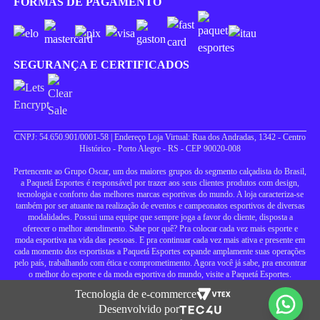
FORMAS DE PAGAMENTO
SEGURANÇA E CERTIFICADOS
CNPJ: 54.650.901/0001-58 | Endereço Loja Virtual: Rua dos Andradas, 1342 - Centro
Histórico - Porto Alegre - RS - CEP 90020-008
Pertencente ao Grupo Oscar, um dos maiores grupos do segmento calçadista do Brasil,
a Paquetá Esportes é responsável por trazer aos seus clientes produtos com design,
tecnologia e conforto das melhores marcas esportivas do mundo. A loja caracteriza-se
também por ser atuante na realização de eventos e campeonatos esportivos de diversas
modalidades. Possui uma equipe que sempre joga a favor do cliente, disposta a
oferecer o melhor atendimento. Sabe por quê? Pra colocar cada vez mais esporte e
moda esportiva na vida das pessoas. E pra continuar cada vez mais ativa e presente em
cada momento dos esportistas a Paquetá Esportes expande amplamente suas operações
pelo país, trabalhando com ética e comprometimento. Agora você já sabe, pra encontrar
o melhor do esporte e da moda esportiva do mundo, visite a Paquetá Esportes.
Tecnologia de e-commerce
Desenvolvido por