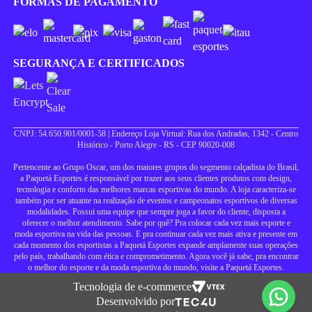
FORMAS DE PAGAMENTO
SEGURANÇA E CERTIFICADOS
CNPJ: 54.650.901/0001-58 | Endereço Loja Virtual: Rua dos Andradas, 1342 - Centro
Histórico - Porto Alegre - RS - CEP 90020-008
Pertencente ao Grupo Oscar, um dos maiores grupos do segmento calçadista do Brasil,
a Paquetá Esportes é responsável por trazer aos seus clientes produtos com design,
tecnologia e conforto das melhores marcas esportivas do mundo. A loja caracteriza-se
também por ser atuante na realização de eventos e campeonatos esportivos de diversas
modalidades. Possui uma equipe que sempre joga a favor do cliente, disposta a
oferecer o melhor atendimento. Sabe por quê? Pra colocar cada vez mais esporte e
moda esportiva na vida das pessoas. E pra continuar cada vez mais ativa e presente em
cada momento dos esportistas a Paquetá Esportes expande amplamente suas operações
pelo país, trabalhando com ética e comprometimento. Agora você já sabe, pra encontrar
o melhor do esporte e da moda esportiva do mundo, visite a Paquetá Esportes.
Tecnologia de e-commerce
Desenvolvido por