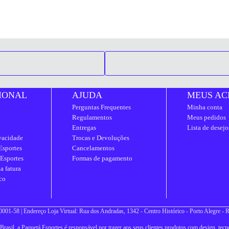
IONAL
AJUDA
MEUS AC
Perguntas Frequentes
Minha conta
Regulamentos
Meus pedidos
Entregas
Lista de desejo
ivacidade
Trocas e Devoluções
Esportes
Cancelamentos
 Esportes
Formas de pagamento
a fatura
co
001-58 | Endereço Loja Virtual: Rua dos Andradas, 1342 - Centro Histórico - Porto Alegre -
asil, a Paquetá Esportes é responsável por trazer aos seus clientes produtos com design, tecno