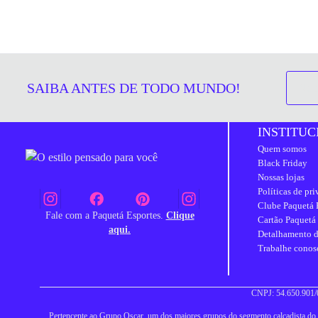
SAIBA ANTES DE TODO MUNDO!
INSTITUC
Quem somos
Black Friday
Nossas lojas
Políticas de pr
Clube Paquetá 
Fale com a Paquetá Esportes.
Clique
Cartão Paquetá
aqui.
Detalhamento d
Trabalhe conos
CNPJ: 54.650.901/0
Pertencente ao Grupo Oscar, um dos maiores grupos do segmento calçadista do Br