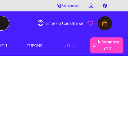
Fale conosco
Entre ou Cadastre-se
Informe seu
OUTLET
NTIL
CUPONS
CEP