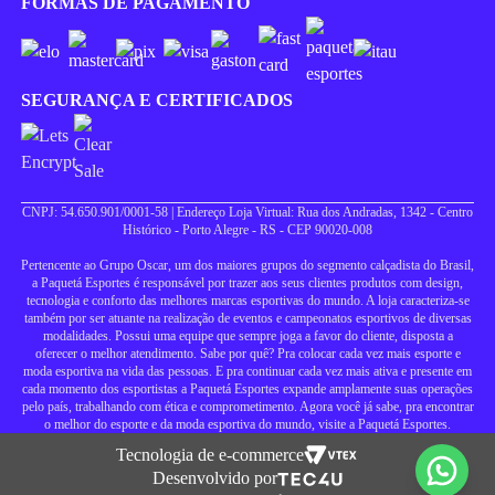
FORMAS DE PAGAMENTO
SEGURANÇA E CERTIFICADOS
CNPJ: 54.650.901/0001-58 | Endereço Loja Virtual: Rua dos Andradas, 1342 - Centro
Histórico - Porto Alegre - RS - CEP 90020-008
Pertencente ao Grupo Oscar, um dos maiores grupos do segmento calçadista do Brasil,
a Paquetá Esportes é responsável por trazer aos seus clientes produtos com design,
tecnologia e conforto das melhores marcas esportivas do mundo. A loja caracteriza-se
também por ser atuante na realização de eventos e campeonatos esportivos de diversas
modalidades. Possui uma equipe que sempre joga a favor do cliente, disposta a
oferecer o melhor atendimento. Sabe por quê? Pra colocar cada vez mais esporte e
moda esportiva na vida das pessoas. E pra continuar cada vez mais ativa e presente em
cada momento dos esportistas a Paquetá Esportes expande amplamente suas operações
pelo país, trabalhando com ética e comprometimento. Agora você já sabe, pra encontrar
o melhor do esporte e da moda esportiva do mundo, visite a Paquetá Esportes.
Tecnologia de e-commerce
Desenvolvido por