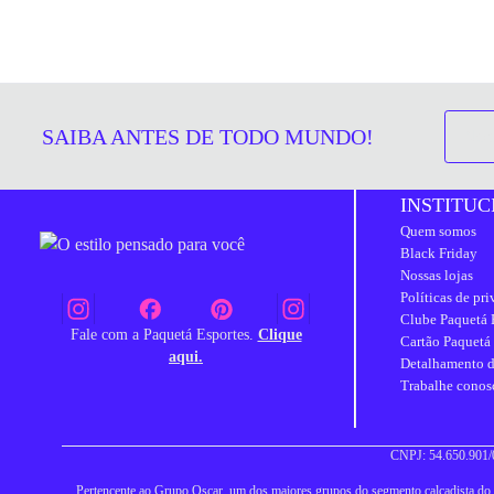
SAIBA ANTES DE TODO MUNDO!
INSTITUC
Quem somos
Black Friday
Nossas lojas
Políticas de pr
Clube Paquetá 
Fale com a Paquetá Esportes.
Clique
Cartão Paquetá
aqui.
Detalhamento d
Trabalhe conos
CNPJ: 54.650.901/0
Pertencente ao Grupo Oscar, um dos maiores grupos do segmento calçadista do Br