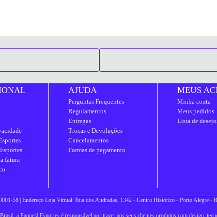
IONAL
AJUDA
MEUS AC
Perguntas Frequentes
Minha conta
Regulamentos
Meus pedidos
Entregas
Lista de desejo
ivacidade
Trocas e Devoluções
Esportes
Cancelamentos
 Esportes
Formas de pagamento
a fatura
co
001-58 | Endereço Loja Virtual: Rua dos Andradas, 1342 - Centro Histórico - Porto Alegre -
asil, a Paquetá Esportes é responsável por trazer aos seus clientes produtos com design, tecno