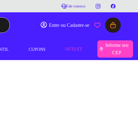
Fale conosco
Entre ou Cadastre-se
Informe seu
OUTLET
NTIL
CUPONS
CEP