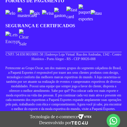
FORMAS DE PAGAMENTO
SEGURANÇA E CERTIFICADOS
CNPJ: 54.650.901/0001-58 | Endereço Loja Virtual: Rua dos Andradas, 1342 - Centro
Histórico - Porto Alegre - RS - CEP 90020-008
Pertencente ao Grupo Oscar, um dos maiores grupos do segmento calçadista do Brasil,
a Paquetá Esportes é responsável por trazer aos seus clientes produtos com design,
tecnologia e conforto das melhores marcas esportivas do mundo. A loja caracteriza-se
também por ser atuante na realização de eventos e campeonatos esportivos de diversas
modalidades. Possui uma equipe que sempre joga a favor do cliente, disposta a
oferecer o melhor atendimento. Sabe por quê? Pra colocar cada vez mais esporte e
moda esportiva na vida das pessoas. E pra continuar cada vez mais ativa e presente em
cada momento dos esportistas a Paquetá Esportes expande amplamente suas operações
pelo país, trabalhando com ética e comprometimento. Agora você já sabe, pra encontrar
o melhor do esporte e da moda esportiva do mundo, visite a Paquetá Esportes.
Tecnologia de e-commerce
Desenvolvido por