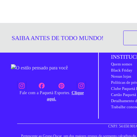
SAIBA ANTES DE TODO MUNDO!
INSTITUC
Quem somos
Black Friday
Nossas lojas
Políticas de pr
Clube Paquetá 
Fale com a Paquetá Esportes.
Clique
Cartão Paquetá
aqui.
Detalhamento d
Trabalhe conos
CNPJ: 54.650.901/0
Pertencente ao Grupo Oscar, um dos maiores grupos do segmento calçadista do Br