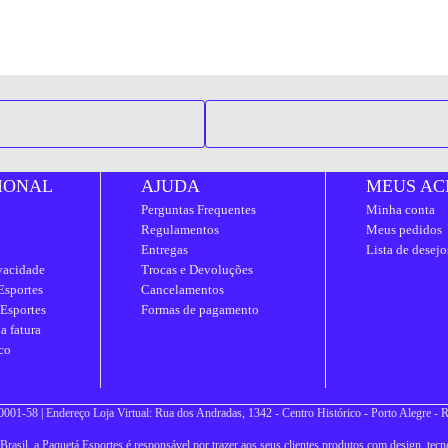
IONAL
AJUDA
MEUS AC
Perguntas Frequentes
Minha conta
Regulamentos
Meus pedidos
Entregas
Lista de desejo
ivacidade
Trocas e Devoluções
Esportes
Cancelamentos
 Esportes
Formas de pagamento
a fatura
co
001-58 | Endereço Loja Virtual: Rua dos Andradas, 1342 - Centro Histórico - Porto Alegre -
asil, a Paquetá Esportes é responsável por trazer aos seus clientes produtos com design, tecno