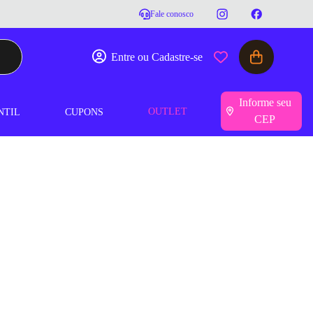
Fale conosco
Entre ou Cadastre-se
Informe seu
OUTLET
NTIL
CUPONS
CEP