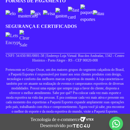
FORMAS DE PAGAMENTO
SEGURANÇA E CERTIFICADOS
CNPJ: 54.650.901/0001-58 | Endereço Loja Virtual: Rua dos Andradas, 1342 - Centro
Histórico - Porto Alegre - RS - CEP 90020-008
Pertencente ao Grupo Oscar, um dos maiores grupos do segmento calçadista do Brasil,
a Paquetá Esportes é responsável por trazer aos seus clientes produtos com design,
tecnologia e conforto das melhores marcas esportivas do mundo. A loja caracteriza-se
também por ser atuante na realização de eventos e campeonatos esportivos de diversas
modalidades. Possui uma equipe que sempre joga a favor do cliente, disposta a
oferecer o melhor atendimento. Sabe por quê? Pra colocar cada vez mais esporte e
moda esportiva na vida das pessoas. E pra continuar cada vez mais ativa e presente em
cada momento dos esportistas a Paquetá Esportes expande amplamente suas operações
pelo país, trabalhando com ética e comprometimento. Agora você já sabe, pra encontrar
o melhor do esporte e da moda esportiva do mundo, visite a Paquetá Esportes.
Tecnologia de e-commerce
Desenvolvido por