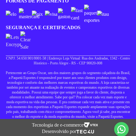
FORMAS DE PAGAMENTO
SEGURANÇA E CERTIFICADOS
CNPJ: 54.650.901/0001-58 | Endereço Loja Virtual: Rua dos Andradas, 1342 - Centro
Histórico - Porto Alegre - RS - CEP 90020-008
Pertencente ao Grupo Oscar, um dos maiores grupos do segmento calçadista do Brasil,
a Paquetá Esportes é responsável por trazer aos seus clientes produtos com design,
tecnologia e conforto das melhores marcas esportivas do mundo. A loja caracteriza-se
também por ser atuante na realização de eventos e campeonatos esportivos de diversas
modalidades. Possui uma equipe que sempre joga a favor do cliente, disposta a
oferecer o melhor atendimento. Sabe por quê? Pra colocar cada vez mais esporte e
moda esportiva na vida das pessoas. E pra continuar cada vez mais ativa e presente em
cada momento dos esportistas a Paquetá Esportes expande amplamente suas operações
pelo país, trabalhando com ética e comprometimento. Agora você já sabe, pra encontrar
o melhor do esporte e da moda esportiva do mundo, visite a Paquetá Esportes.
Tecnologia de e-commerce
Desenvolvido por