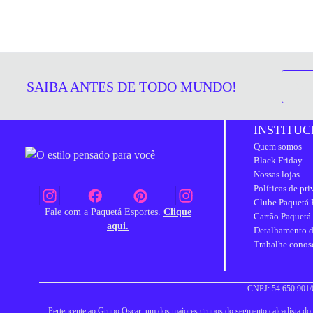
SAIBA ANTES DE TODO MUNDO!
INSTITUC
Quem somos
Black Friday
Nossas lojas
Políticas de pr
Clube Paquetá 
Fale com a Paquetá Esportes.
Clique
Cartão Paquetá
aqui.
Detalhamento d
Trabalhe conos
CNPJ: 54.650.901/0
Pertencente ao Grupo Oscar, um dos maiores grupos do segmento calçadista do Br