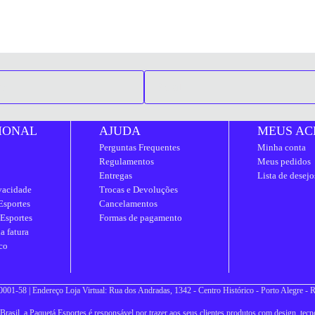
IONAL
AJUDA
MEUS AC
Perguntas Frequentes
Minha conta
Regulamentos
Meus pedidos
Entregas
Lista de desejo
ivacidade
Trocas e Devoluções
Esportes
Cancelamentos
 Esportes
Formas de pagamento
a fatura
co
001-58 | Endereço Loja Virtual: Rua dos Andradas, 1342 - Centro Histórico - Porto Alegre -
asil, a Paquetá Esportes é responsável por trazer aos seus clientes produtos com design, tecno