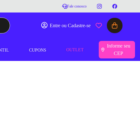
Fale conosco
Entre ou Cadastre-se
Informe seu
OUTLET
NTIL
CUPONS
CEP