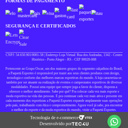
FORMAS DE PAGAMENTO
SEGURANÇA E CERTIFICADOS
CNPJ: 54.650.901/0001-58 | Endereço Loja Virtual: Rua dos Andradas, 1342 - Centro
Histórico - Porto Alegre - RS - CEP 90020-008
Pertencente ao Grupo Oscar, um dos maiores grupos do segmento calçadista do Brasil,
a Paquetá Esportes é responsável por trazer aos seus clientes produtos com design,
tecnologia e conforto das melhores marcas esportivas do mundo. A loja caracteriza-se
também por ser atuante na realização de eventos e campeonatos esportivos de diversas
modalidades. Possui uma equipe que sempre joga a favor do cliente, disposta a
oferecer o melhor atendimento. Sabe por quê? Pra colocar cada vez mais esporte e
moda esportiva na vida das pessoas. E pra continuar cada vez mais ativa e presente em
cada momento dos esportistas a Paquetá Esportes expande amplamente suas operações
pelo país, trabalhando com ética e comprometimento. Agora você já sabe, pra encontrar
o melhor do esporte e da moda esportiva do mundo, visite a Paquetá Esportes.
Tecnologia de e-commerce
Desenvolvido por