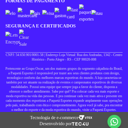
FORMAS DE PAGAMENTO
SEGURANÇA E CERTIFICADOS
CNPJ: 54.650.901/0001-58 | Endereço Loja Virtual: Rua dos Andradas, 1342 - Centro
Histórico - Porto Alegre - RS - CEP 90020-008
Pertencente ao Grupo Oscar, um dos maiores grupos do segmento calçadista do Brasil,
a Paquetá Esportes é responsável por trazer aos seus clientes produtos com design,
tecnologia e conforto das melhores marcas esportivas do mundo. A loja caracteriza-se
também por ser atuante na realização de eventos e campeonatos esportivos de diversas
modalidades. Possui uma equipe que sempre joga a favor do cliente, disposta a
oferecer o melhor atendimento. Sabe por quê? Pra colocar cada vez mais esporte e
moda esportiva na vida das pessoas. E pra continuar cada vez mais ativa e presente em
cada momento dos esportistas a Paquetá Esportes expande amplamente suas operações
pelo país, trabalhando com ética e comprometimento. Agora você já sabe, pra encontrar
o melhor do esporte e da moda esportiva do mundo, visite a Paquetá Esportes.
Tecnologia de e-commerce
Desenvolvido por