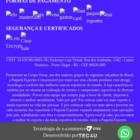
FORMAS DE PAGAMENTO
SEGURANÇA E CERTIFICADOS
CNPJ: 54.650.901/0001-58 | Endereço Loja Virtual: Rua dos Andradas, 1342 - Centro
Histórico - Porto Alegre - RS - CEP 90020-008
Pertencente ao Grupo Oscar, um dos maiores grupos do segmento calçadista do Brasil,
a Paquetá Esportes é responsável por trazer aos seus clientes produtos com design,
tecnologia e conforto das melhores marcas esportivas do mundo. A loja caracteriza-se
também por ser atuante na realização de eventos e campeonatos esportivos de diversas
modalidades. Possui uma equipe que sempre joga a favor do cliente, disposta a
oferecer o melhor atendimento. Sabe por quê? Pra colocar cada vez mais esporte e
moda esportiva na vida das pessoas. E pra continuar cada vez mais ativa e presente em
cada momento dos esportistas a Paquetá Esportes expande amplamente suas operações
pelo país, trabalhando com ética e comprometimento. Agora você já sabe, pra encontrar
o melhor do esporte e da moda esportiva do mundo, visite a Paquetá Esportes.
Tecnologia de e-commerce
Desenvolvido por