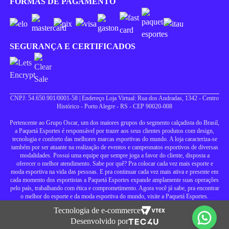
FORMAS DE PAGAMENTO
SEGURANÇA E CERTIFICADOS
CNPJ: 54.650.901/0001-58 | Endereço Loja Virtual: Rua dos Andradas, 1342 - Centro
Histórico - Porto Alegre - RS - CEP 90020-008
Pertencente ao Grupo Oscar, um dos maiores grupos do segmento calçadista do Brasil,
a Paquetá Esportes é responsável por trazer aos seus clientes produtos com design,
tecnologia e conforto das melhores marcas esportivas do mundo. A loja caracteriza-se
também por ser atuante na realização de eventos e campeonatos esportivos de diversas
modalidades. Possui uma equipe que sempre joga a favor do cliente, disposta a
oferecer o melhor atendimento. Sabe por quê? Pra colocar cada vez mais esporte e
moda esportiva na vida das pessoas. E pra continuar cada vez mais ativa e presente em
cada momento dos esportistas a Paquetá Esportes expande amplamente suas operações
pelo país, trabalhando com ética e comprometimento. Agora você já sabe, pra encontrar
o melhor do esporte e da moda esportiva do mundo, visite a Paquetá Esportes.
Tecnologia de e-commerce
Desenvolvido por