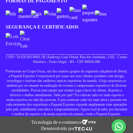
FORMAS DE PAGAMENTO
SEGURANÇA E CERTIFICADOS
CNPJ: 54.650.901/0001-58 | Endereço Loja Virtual: Rua dos Andradas, 1342 - Centro
Histórico - Porto Alegre - RS - CEP 90020-008
Pertencente ao Grupo Oscar, um dos maiores grupos do segmento calçadista do Brasil,
a Paquetá Esportes é responsável por trazer aos seus clientes produtos com design,
tecnologia e conforto das melhores marcas esportivas do mundo. A loja caracteriza-se
também por ser atuante na realização de eventos e campeonatos esportivos de diversas
modalidades. Possui uma equipe que sempre joga a favor do cliente, disposta a
oferecer o melhor atendimento. Sabe por quê? Pra colocar cada vez mais esporte e
moda esportiva na vida das pessoas. E pra continuar cada vez mais ativa e presente em
cada momento dos esportistas a Paquetá Esportes expande amplamente suas operações
pelo país, trabalhando com ética e comprometimento. Agora você já sabe, pra encontrar
o melhor do esporte e da moda esportiva do mundo, visite a Paquetá Esportes.
Tecnologia de e-commerce
Desenvolvido por