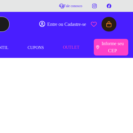
Fale conosco
Entre ou Cadastre-se
Informe seu
OUTLET
NTIL
CUPONS
CEP