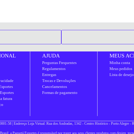
IONAL
AJUDA
MEUS AC
Perguntas Frequentes
Minha conta
Regulamentos
Meus pedidos
Entregas
Lista de desejo
ivacidade
Trocas e Devoluções
Esportes
Cancelamentos
 Esportes
Formas de pagamento
a fatura
co
001-58 | Endereço Loja Virtual: Rua dos Andradas, 1342 - Centro Histórico - Porto Alegre -
asil, a Paquetá Esportes é responsável por trazer aos seus clientes produtos com design, tecno