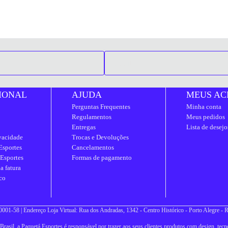
IONAL
AJUDA
MEUS AC
Perguntas Frequentes
Minha conta
Regulamentos
Meus pedidos
Entregas
Lista de desejo
ivacidade
Trocas e Devoluções
Esportes
Cancelamentos
 Esportes
Formas de pagamento
a fatura
co
001-58 | Endereço Loja Virtual: Rua dos Andradas, 1342 - Centro Histórico - Porto Alegre -
asil, a Paquetá Esportes é responsável por trazer aos seus clientes produtos com design, tecno