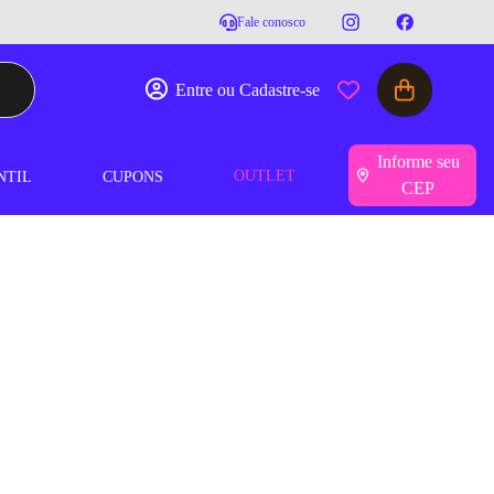
Fale conosco
Entre ou Cadastre-se
Informe seu
OUTLET
NTIL
CUPONS
CEP