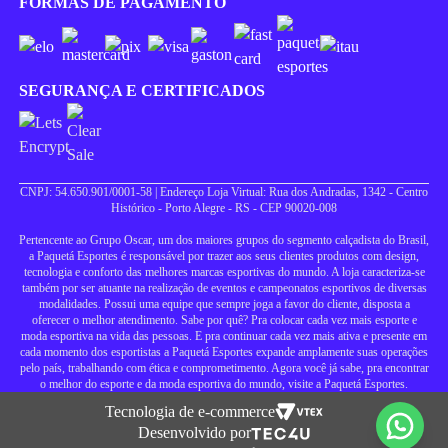
FORMAS DE PAGAMENTO
SEGURANÇA E CERTIFICADOS
CNPJ: 54.650.901/0001-58 | Endereço Loja Virtual: Rua dos Andradas, 1342 - Centro
Histórico - Porto Alegre - RS - CEP 90020-008
Pertencente ao Grupo Oscar, um dos maiores grupos do segmento calçadista do Brasil,
a Paquetá Esportes é responsável por trazer aos seus clientes produtos com design,
tecnologia e conforto das melhores marcas esportivas do mundo. A loja caracteriza-se
também por ser atuante na realização de eventos e campeonatos esportivos de diversas
modalidades. Possui uma equipe que sempre joga a favor do cliente, disposta a
oferecer o melhor atendimento. Sabe por quê? Pra colocar cada vez mais esporte e
moda esportiva na vida das pessoas. E pra continuar cada vez mais ativa e presente em
cada momento dos esportistas a Paquetá Esportes expande amplamente suas operações
pelo país, trabalhando com ética e comprometimento. Agora você já sabe, pra encontrar
o melhor do esporte e da moda esportiva do mundo, visite a Paquetá Esportes.
Tecnologia de e-commerce
Desenvolvido por