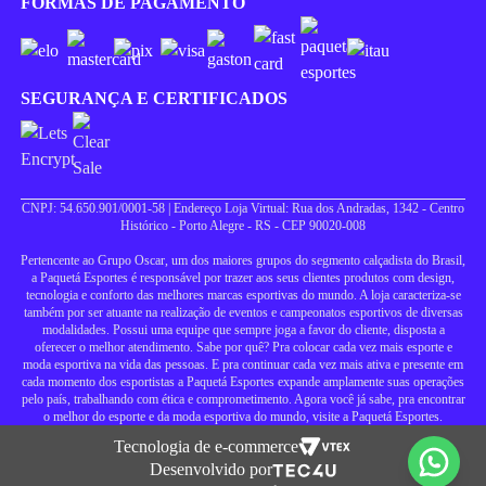
FORMAS DE PAGAMENTO
SEGURANÇA E CERTIFICADOS
CNPJ: 54.650.901/0001-58 | Endereço Loja Virtual: Rua dos Andradas, 1342 - Centro
Histórico - Porto Alegre - RS - CEP 90020-008
Pertencente ao Grupo Oscar, um dos maiores grupos do segmento calçadista do Brasil,
a Paquetá Esportes é responsável por trazer aos seus clientes produtos com design,
tecnologia e conforto das melhores marcas esportivas do mundo. A loja caracteriza-se
também por ser atuante na realização de eventos e campeonatos esportivos de diversas
modalidades. Possui uma equipe que sempre joga a favor do cliente, disposta a
oferecer o melhor atendimento. Sabe por quê? Pra colocar cada vez mais esporte e
moda esportiva na vida das pessoas. E pra continuar cada vez mais ativa e presente em
cada momento dos esportistas a Paquetá Esportes expande amplamente suas operações
pelo país, trabalhando com ética e comprometimento. Agora você já sabe, pra encontrar
o melhor do esporte e da moda esportiva do mundo, visite a Paquetá Esportes.
Tecnologia de e-commerce
Desenvolvido por