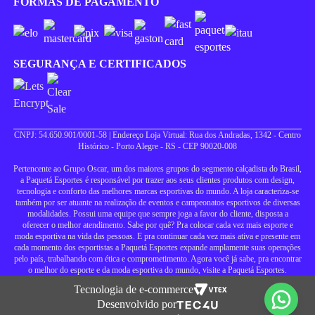
FORMAS DE PAGAMENTO
SEGURANÇA E CERTIFICADOS
CNPJ: 54.650.901/0001-58 | Endereço Loja Virtual: Rua dos Andradas, 1342 - Centro
Histórico - Porto Alegre - RS - CEP 90020-008
Pertencente ao Grupo Oscar, um dos maiores grupos do segmento calçadista do Brasil,
a Paquetá Esportes é responsável por trazer aos seus clientes produtos com design,
tecnologia e conforto das melhores marcas esportivas do mundo. A loja caracteriza-se
também por ser atuante na realização de eventos e campeonatos esportivos de diversas
modalidades. Possui uma equipe que sempre joga a favor do cliente, disposta a
oferecer o melhor atendimento. Sabe por quê? Pra colocar cada vez mais esporte e
moda esportiva na vida das pessoas. E pra continuar cada vez mais ativa e presente em
cada momento dos esportistas a Paquetá Esportes expande amplamente suas operações
pelo país, trabalhando com ética e comprometimento. Agora você já sabe, pra encontrar
o melhor do esporte e da moda esportiva do mundo, visite a Paquetá Esportes.
Tecnologia de e-commerce
Desenvolvido por