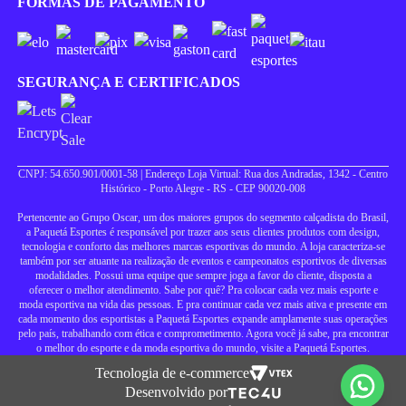
FORMAS DE PAGAMENTO
SEGURANÇA E CERTIFICADOS
CNPJ: 54.650.901/0001-58 | Endereço Loja Virtual: Rua dos Andradas, 1342 - Centro
Histórico - Porto Alegre - RS - CEP 90020-008
Pertencente ao Grupo Oscar, um dos maiores grupos do segmento calçadista do Brasil,
a Paquetá Esportes é responsável por trazer aos seus clientes produtos com design,
tecnologia e conforto das melhores marcas esportivas do mundo. A loja caracteriza-se
também por ser atuante na realização de eventos e campeonatos esportivos de diversas
modalidades. Possui uma equipe que sempre joga a favor do cliente, disposta a
oferecer o melhor atendimento. Sabe por quê? Pra colocar cada vez mais esporte e
moda esportiva na vida das pessoas. E pra continuar cada vez mais ativa e presente em
cada momento dos esportistas a Paquetá Esportes expande amplamente suas operações
pelo país, trabalhando com ética e comprometimento. Agora você já sabe, pra encontrar
o melhor do esporte e da moda esportiva do mundo, visite a Paquetá Esportes.
Tecnologia de e-commerce
Desenvolvido por