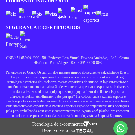
FORMAS DE PAGAMENTO
SEGURANÇA E CERTIFICADOS
CNPJ: 54.650.901/0001-58 | Endereço Loja Virtual: Rua dos Andradas, 1342 - Centro
Histórico - Porto Alegre - RS - CEP 90020-008
Pertencente ao Grupo Oscar, um dos maiores grupos do segmento calçadista do Brasil,
a Paquetá Esportes é responsável por trazer aos seus clientes produtos com design,
tecnologia e conforto das melhores marcas esportivas do mundo. A loja caracteriza-se
também por ser atuante na realização de eventos e campeonatos esportivos de diversas
modalidades. Possui uma equipe que sempre joga a favor do cliente, disposta a
oferecer o melhor atendimento. Sabe por quê? Pra colocar cada vez mais esporte e
moda esportiva na vida das pessoas. E pra continuar cada vez mais ativa e presente em
cada momento dos esportistas a Paquetá Esportes expande amplamente suas operações
pelo país, trabalhando com ética e comprometimento. Agora você já sabe, pra encontrar
o melhor do esporte e da moda esportiva do mundo, visite a Paquetá Esportes.
Tecnologia de e-commerce
Desenvolvido por