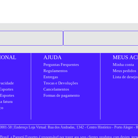
IONAL
AJUDA
MEUS AC
Perguntas Frequentes
Minha conta
Regulamentos
Meus pedidos
Entregas
Lista de desejo
ivacidade
Trocas e Devoluções
Esportes
Cancelamentos
 Esportes
Formas de pagamento
a fatura
co
001-58 | Endereço Loja Virtual: Rua dos Andradas, 1342 - Centro Histórico - Porto Alegre -
asil, a Paquetá Esportes é responsável por trazer aos seus clientes produtos com design, tecno