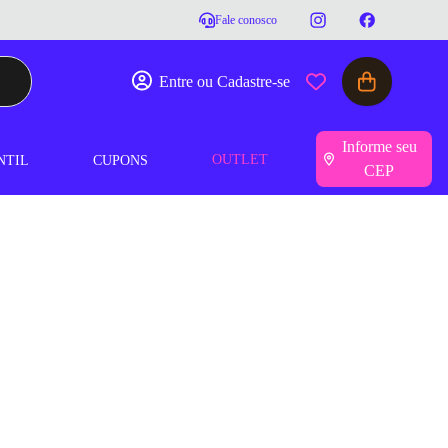
Fale conosco
Entre ou Cadastre-se
Informe seu
OUTLET
NTIL
CUPONS
CEP