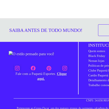
SAIBA ANTES DE TODO MUNDO!
INSTITUC
Quem somos
Black Friday
Nossas lojas
Políticas de pr
Clube Paquetá 
Fale com a Paquetá Esportes.
Clique
Cartão Paquetá
aqui.
Detalhamento d
Trabalhe conos
CNPJ: 54.650.901/0
Pertencente ao Grupo Oscar, um dos maiores grupos do segmento calçadista do Br