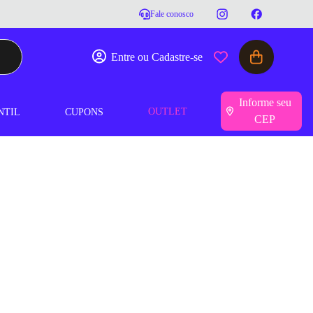
Fale conosco
Entre ou Cadastre-se
Informe seu
OUTLET
NTIL
CUPONS
CEP