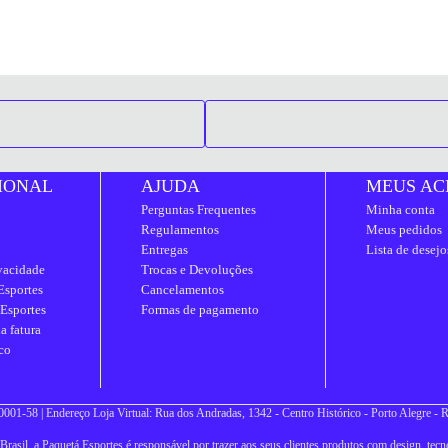
IONAL
AJUDA
MEUS AC
Perguntas Frequentes
Minha conta
Regulamentos
Meus pedidos
Entregas
Lista de desejo
ivacidade
Trocas e Devoluções
Esportes
Cancelamentos
 Esportes
Formas de pagamento
a fatura
co
001-58 | Endereço Loja Virtual: Rua dos Andradas, 1342 - Centro Histórico - Porto Alegre -
asil, a Paquetá Esportes é responsável por trazer aos seus clientes produtos com design, tecno