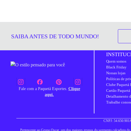
SAIBA ANTES DE TODO MUNDO!
INSTITUC
Quem somos
Black Friday
Nossas lojas
Políticas de pr
Clube Paquetá 
Fale com a Paquetá Esportes.
Clique
Cartão Paquetá
aqui.
Detalhamento d
Trabalhe conos
CNPJ: 54.650.901/0
Pertencente ao Grupo Oscar, um dos maiores grupos do segmento calçadista do Br