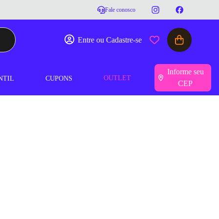
Fale conosco
Entre ou Cadastre-se
Informe seu
OUTLET
NTIL
CUPONS
CEP