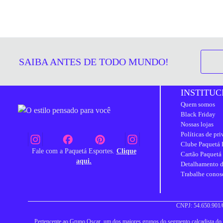
SAIBA ANTES DE TODO MUNDO!
INSTITUC
Quem somos
Black Friday
Nossas lojas
Políticas de pr
Clube Paquetá 
Fale com a Paquetá Esportes.
Clique
Cartão Paquetá
aqui.
Detalhamento d
Trabalhe conos
CNPJ: 54.650.901/0
Pertencente ao Grupo Oscar, um dos maiores grupos do segmento calçadista do Br