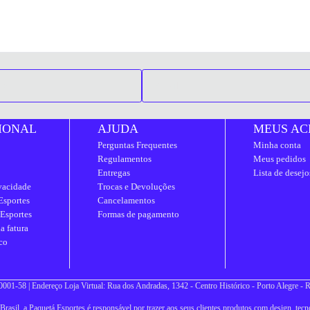
IONAL
AJUDA
MEUS AC
Perguntas Frequentes
Minha conta
Regulamentos
Meus pedidos
Entregas
Lista de desejo
ivacidade
Trocas e Devoluções
Esportes
Cancelamentos
 Esportes
Formas de pagamento
a fatura
co
001-58 | Endereço Loja Virtual: Rua dos Andradas, 1342 - Centro Histórico - Porto Alegre -
asil, a Paquetá Esportes é responsável por trazer aos seus clientes produtos com design, tecno