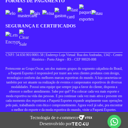
FORMAS DE PAGAMENTO
SEGURANÇA E CERTIFICADOS
CNPJ: 54.650.901/0001-58 | Endereço Loja Virtual: Rua dos Andradas, 1342 - Centro
Histórico - Porto Alegre - RS - CEP 90020-008
Pertencente ao Grupo Oscar, um dos maiores grupos do segmento calçadista do Brasil,
a Paquetá Esportes é responsável por trazer aos seus clientes produtos com design,
tecnologia e conforto das melhores marcas esportivas do mundo. A loja caracteriza-se
também por ser atuante na realização de eventos e campeonatos esportivos de diversas
modalidades. Possui uma equipe que sempre joga a favor do cliente, disposta a
oferecer o melhor atendimento. Sabe por quê? Pra colocar cada vez mais esporte e
moda esportiva na vida das pessoas. E pra continuar cada vez mais ativa e presente em
cada momento dos esportistas a Paquetá Esportes expande amplamente suas operações
pelo país, trabalhando com ética e comprometimento. Agora você já sabe, pra encontrar
o melhor do esporte e da moda esportiva do mundo, visite a Paquetá Esportes.
Tecnologia de e-commerce
Desenvolvido por