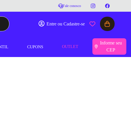
Fale conosco
Entre ou Cadastre-se
Informe seu
OUTLET
NTIL
CUPONS
CEP