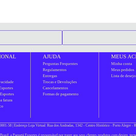
IONAL
AJUDA
MEUS AC
Perguntas Frequentes
Minha conta
Regulamentos
Meus pedidos
Entregas
Lista de desejo
ivacidade
Trocas e Devoluções
Esportes
Cancelamentos
 Esportes
Formas de pagamento
a fatura
co
001-58 | Endereço Loja Virtual: Rua dos Andradas, 1342 - Centro Histórico - Porto Alegre -
asil, a Paquetá Esportes é responsável por trazer aos seus clientes produtos com design, tecno