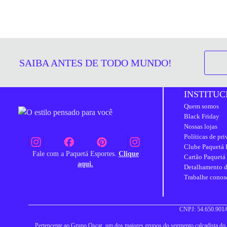
SAIBA ANTES DE TODO MUNDO!
INSTITUC
Quem somos
Black Friday
Nossas lojas
Políticas de pr
Clube Paquetá 
Fale com a Paquetá Esportes.
Clique
Cartão Paquetá
aqui.
Detalhamento d
Trabalhe conos
CNPJ: 54.650.901/0
Pertencente ao Grupo Oscar, um dos maiores grupos do segmento calçadista do Br