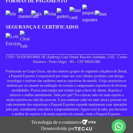
FORMAS DE PAGAMENTO
SEGURANÇA E CERTIFICADOS
CNPJ: 54.650.901/0001-58 | Endereço Loja Virtual: Rua dos Andradas, 1342 - Centro
Histórico - Porto Alegre - RS - CEP 90020-008
Pertencente ao Grupo Oscar, um dos maiores grupos do segmento calçadista do Brasil,
a Paquetá Esportes é responsável por trazer aos seus clientes produtos com design,
tecnologia e conforto das melhores marcas esportivas do mundo. A loja caracteriza-se
também por ser atuante na realização de eventos e campeonatos esportivos de diversas
modalidades. Possui uma equipe que sempre joga a favor do cliente, disposta a
oferecer o melhor atendimento. Sabe por quê? Pra colocar cada vez mais esporte e
moda esportiva na vida das pessoas. E pra continuar cada vez mais ativa e presente em
cada momento dos esportistas a Paquetá Esportes expande amplamente suas operações
pelo país, trabalhando com ética e comprometimento. Agora você já sabe, pra encontrar
o melhor do esporte e da moda esportiva do mundo, visite a Paquetá Esportes.
Tecnologia de e-commerce
Desenvolvido por