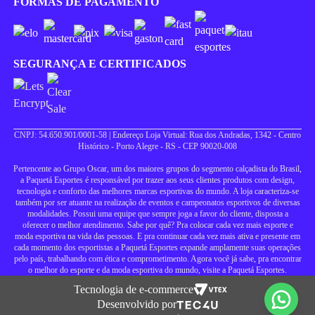
FORMAS DE PAGAMENTO
SEGURANÇA E CERTIFICADOS
CNPJ: 54.650.901/0001-58 | Endereço Loja Virtual: Rua dos Andradas, 1342 - Centro
Histórico - Porto Alegre - RS - CEP 90020-008
Pertencente ao Grupo Oscar, um dos maiores grupos do segmento calçadista do Brasil,
a Paquetá Esportes é responsável por trazer aos seus clientes produtos com design,
tecnologia e conforto das melhores marcas esportivas do mundo. A loja caracteriza-se
também por ser atuante na realização de eventos e campeonatos esportivos de diversas
modalidades. Possui uma equipe que sempre joga a favor do cliente, disposta a
oferecer o melhor atendimento. Sabe por quê? Pra colocar cada vez mais esporte e
moda esportiva na vida das pessoas. E pra continuar cada vez mais ativa e presente em
cada momento dos esportistas a Paquetá Esportes expande amplamente suas operações
pelo país, trabalhando com ética e comprometimento. Agora você já sabe, pra encontrar
o melhor do esporte e da moda esportiva do mundo, visite a Paquetá Esportes.
Tecnologia de e-commerce
Desenvolvido por