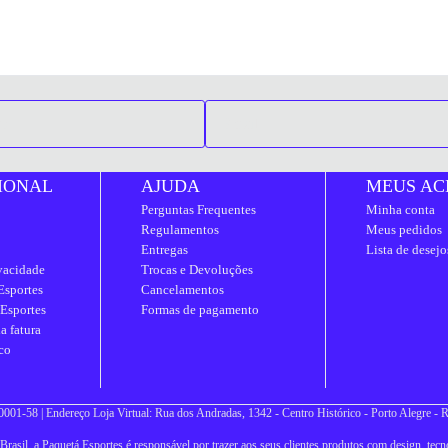
IONAL
AJUDA
MEUS AC
Perguntas Frequentes
Minha conta
Regulamentos
Meus pedidos
Entregas
Lista de desejo
ivacidade
Trocas e Devoluções
Esportes
Cancelamentos
 Esportes
Formas de pagamento
a fatura
co
001-58 | Endereço Loja Virtual: Rua dos Andradas, 1342 - Centro Histórico - Porto Alegre -
asil, a Paquetá Esportes é responsável por trazer aos seus clientes produtos com design, tecno