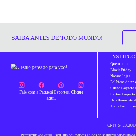
SAIBA ANTES DE TODO MUNDO!
INSTITUC
Quem somos
Black Friday
Nossas lojas
Políticas de pr
Clube Paquetá 
Fale com a Paquetá Esportes.
Clique
Cartão Paquetá
aqui.
Detalhamento d
Trabalhe conos
CNPJ: 54.650.901/0
Pertencente ao Grupo Oscar, um dos maiores grupos do segmento calçadista do Br