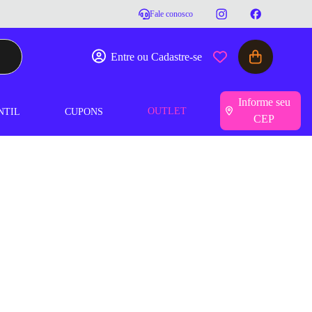
Fale conosco
Entre ou Cadastre-se
Informe seu
OUTLET
NTIL
CUPONS
CEP